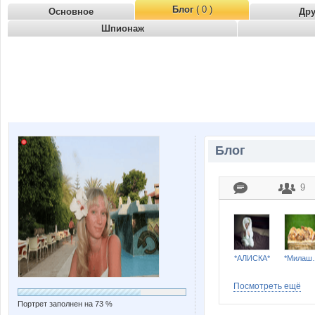
Блог
( 0 )
Основное
Др
Шпионаж
Блог
9
*АЛИСКА*
*Ми
Посмотреть ещё
Портрет заполнен на 73 %