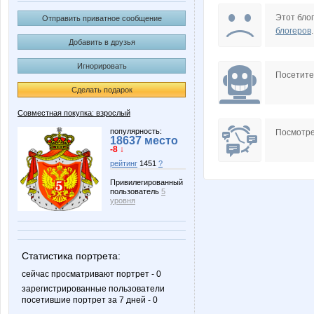
GlerY
Grida
Этот блог
Отправить приватное сообщение
блогеров
.
Добавить в друзья
Игнорировать
Naatka
Nata30
Посетит
Сделать подарок
Совместная покупка: взрослый
Rakushka
Sc@rle
популярность:
Посмотре
18637 место
-8 ↓
рейтинг
1451
?
Привилегированный
пользователь
5
adelnn
androle
уровня
Статистика портрета:
caprice
confess
сейчас просматривают портрет - 0
зарегистрированные пользователи
посетившие портрет за 7 дней - 0